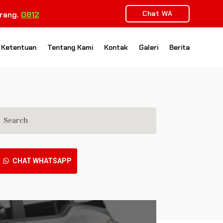
Chat WA
.
0812-9843-9263
 Ketentuan
Tentang Kami
Kontak
Galeri
Berita
CHAT WHATSAPP