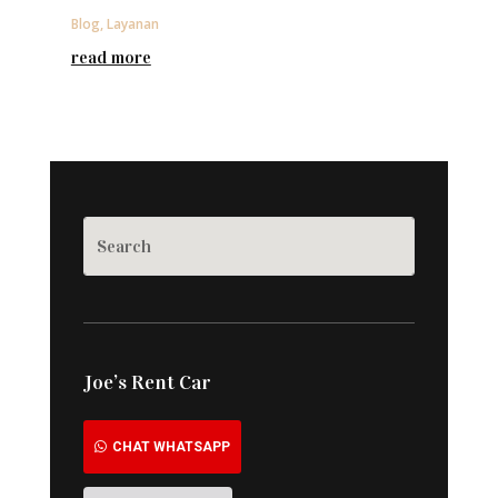
Blog
,
Layanan
read more
Joe’s Rent Car
CHAT WHATSAPP