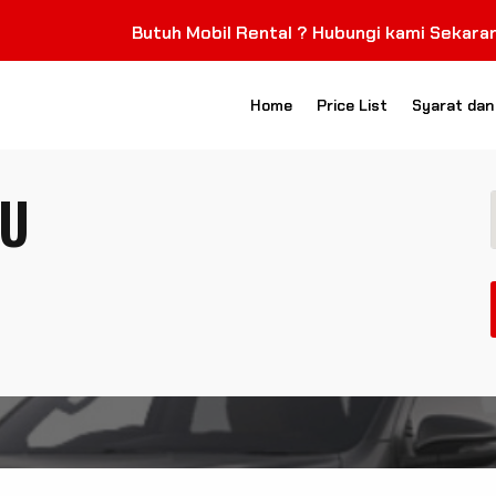
Butuh Mobil Rental ? Hubungi kami Sekarang.
081
Home
Price List
Syarat dan
RU