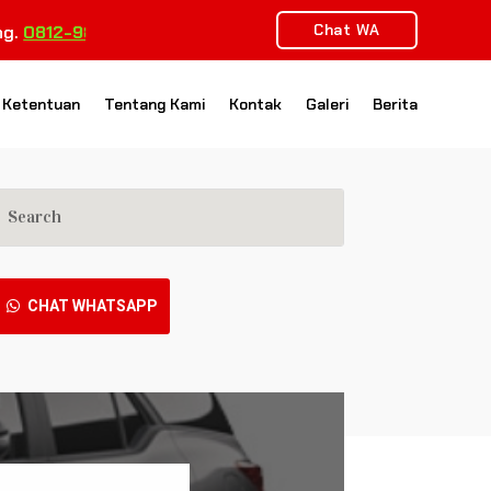
Chat WA
2-9843-9263
 Ketentuan
Tentang Kami
Kontak
Galeri
Berita
CHAT WHATSAPP